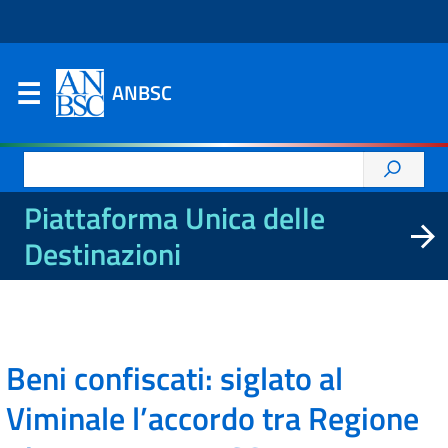
ANBSC
Ricerca
per:
Piattaforma Unica delle
Destinazioni
Beni confiscati: siglato al
Viminale l’accordo tra Regione