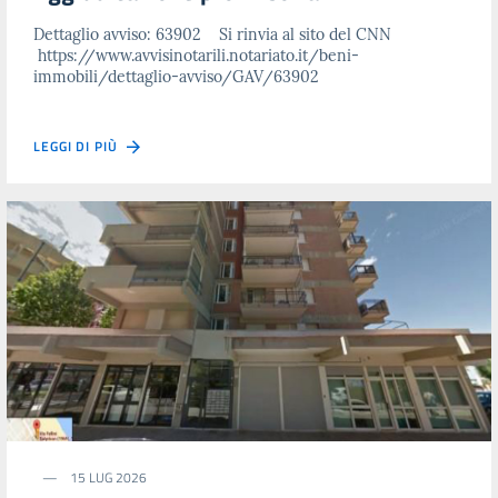
Dettaglio avviso: 63902 Si rinvia al sito del CNN
https://www.avvisinotarili.notariato.it/beni-
immobili/dettaglio-avviso/GAV/63902
LEGGI DI PIÙ
15 LUG 2026