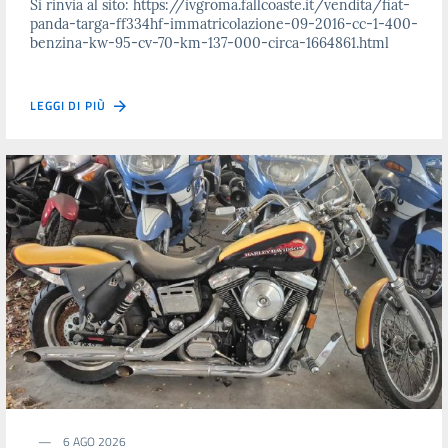
Si rinvia al sito: https://ivgroma.fallcoaste.it/vendita/fiat-
panda-targa-ff334hf-immatricolazione-09-2016-cc-1-400-
benzina-kw-95-cv-70-km-137-000-circa-1664861.html
LEGGI DI PIÙ
6 AGO 2026