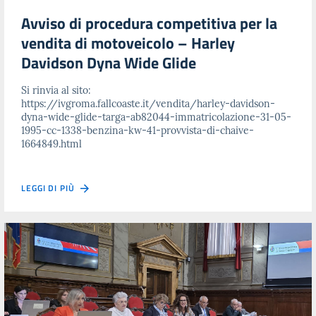
Avviso di procedura competitiva per la
vendita di motoveicolo – Harley
Davidson Dyna Wide Glide
Si rinvia al sito:
https://ivgroma.fallcoaste.it/vendita/harley-davidson-
dyna-wide-glide-targa-ab82044-immatricolazione-31-05-
1995-cc-1338-benzina-kw-41-provvista-di-chaive-
1664849.html
LEGGI DI PIÙ