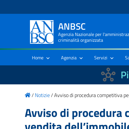
ANBSC
Agenzia Nazionale per l'amministrazi
criminalità organizzata
Home
Agenzia
Servizi
S
Pi
/
Notizie
/
Avviso di procedura competitiva per
Avviso di procedura 
vendita dell’immobile