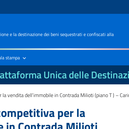
one e la destinazione dei beni sequestrati e confiscati alla
ala stampa
attaforma Unica delle Destinaz
 la vendita dell’immobile in Contrada Milioti (piano T ) – Car
competitiva per la
 in Contrada Milioti