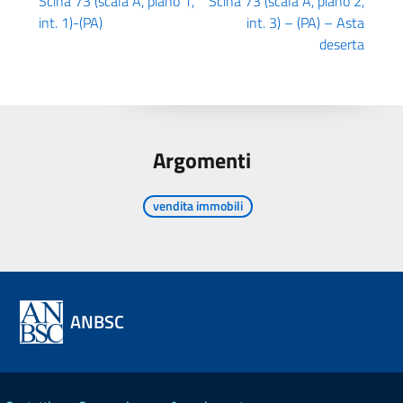
Scinà 73 (scala A, piano 1,
Scinà 73 (scala A, piano 2,
int. 1)-(PA)
int. 3) – (PA) – Asta
deserta
Argomenti
vendita immobili
ANBSC