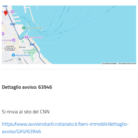
Dettaglio avviso: 63946
Si rinvia al sito del CNN
https://www.avvisinotarili.notariato.it/beni-immobili/dettaglio-
avviso/GAV/63946