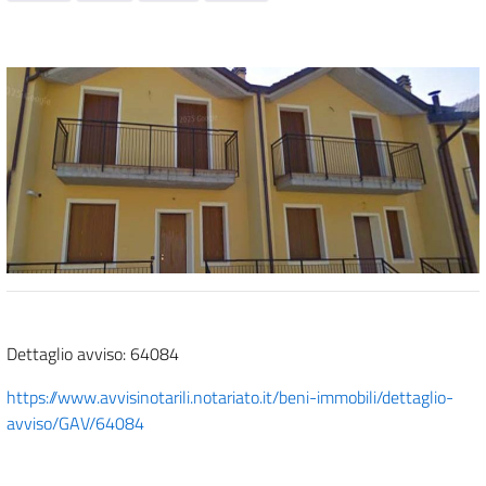
Dettaglio avviso: 64084
https://www.avvisinotarili.notariato.it/beni-immobili/dettaglio-
avviso/GAV/64084