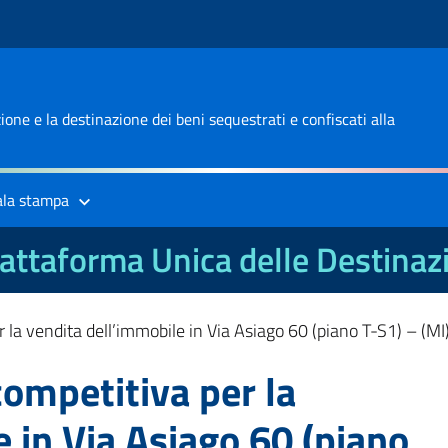
one e la destinazione dei beni sequestrati e confiscati alla
ala stampa
attaforma Unica delle Destinaz
 la vendita dell’immobile in Via Asiago 60 (piano T-S1) – (MI
competitiva per la
 in Via Asiago 60 (piano