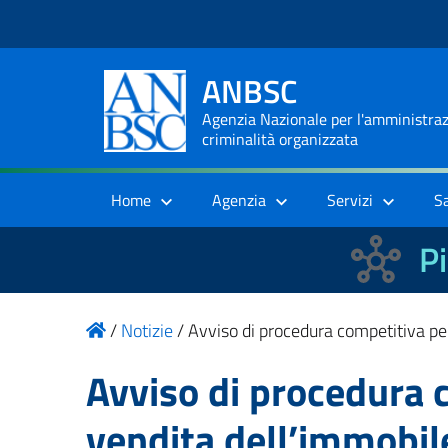
ANBSC
Agenzia Nazionale per l'amministrazi
criminalità organizzata
Home
Agenzia
Servizi
S
Pi
/
Notizie
/
Avviso di procedura competitiva per
Avviso di procedura 
vendita dell’immobile