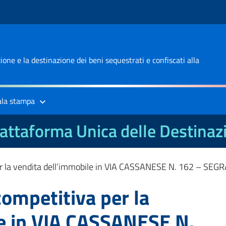
one e la destinazione dei beni sequestrati e confiscati alla
ala stampa
attaforma Unica delle Destinaz
er la vendita dell’immobile in VIA CASSANESE N. 162 – SEGR
competitiva per la
le in VIA CASSANESE N.