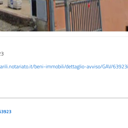
23
arili.notariato.it/beni-immobili/dettaglio-avviso/GAV/639
 63923