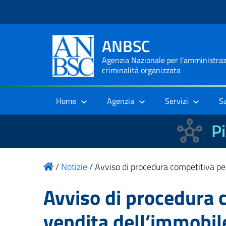
ANBSC
Agenzia Nazionale per l'amministrazi
criminalità organizzata
Home
Agenzia
Servizi
S
Pi
/
Notizie
/
Avviso di procedura competitiva per
Avviso di procedura 
vendita dell’immobile