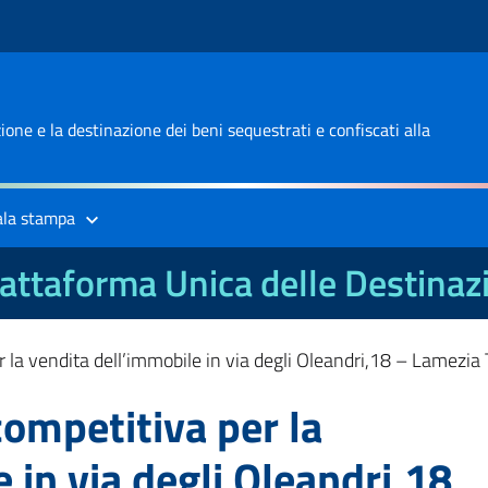
one e la destinazione dei beni sequestrati e confiscati alla
ala stampa
attaforma Unica delle Destinaz
 la vendita dell’immobile in via degli Oleandri,18 – Lamezia
competitiva per la
 in via degli Oleandri,18