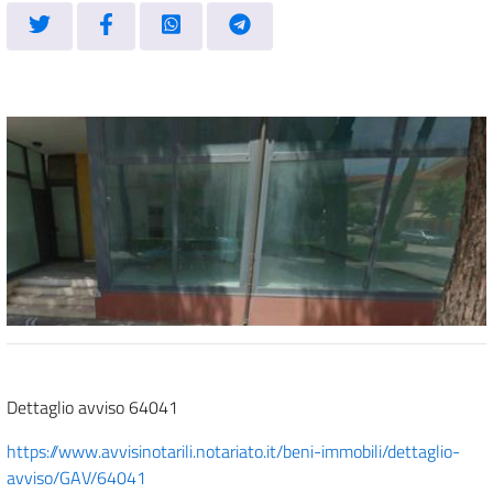
Dettaglio avviso 64041
https://www.avvisinotarili.notariato.it/beni-immobili/dettaglio-
avviso/GAV/64041