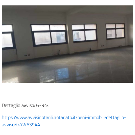
Dettaglio avviso: 63944
https://www.avvisinotarili.notariato.it/beni-immobili/dettaglio-
avviso/GAV/63944