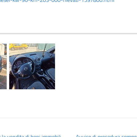
 la vendita di beni immobili –
Avviso di procedura competi