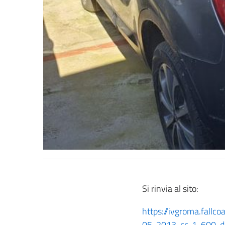
Si rinvia al sito:
https://ivgroma.fallc
05-2013-cc-1-600-d