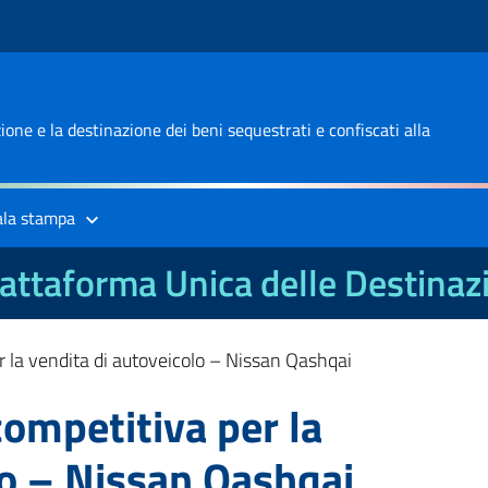
one e la destinazione dei beni sequestrati e confiscati alla
ala stampa
attaforma Unica delle Destinaz
r la vendita di autoveicolo – Nissan Qashqai
competitiva per la
lo – Nissan Qashqai