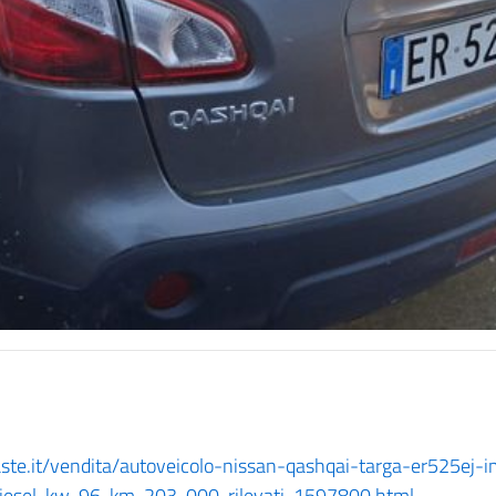
oaste.it/vendita/autoveicolo-nissan-qashqai-targa-er525ej-
iesel-kw-96-km-203-000-rilevati-1597800.html