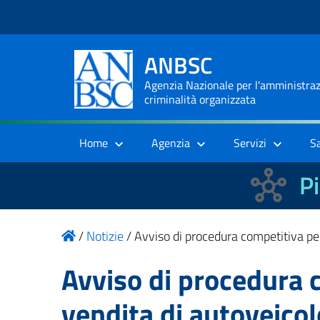
ANBSC
Agenzia Nazionale per l'amministrazi
criminalità organizzata
Home
Agenzia
Servizi
S
Pi
/
Notizie
/
Avviso di procedura competitiva pe
Avviso di procedura 
vendita di autoveico