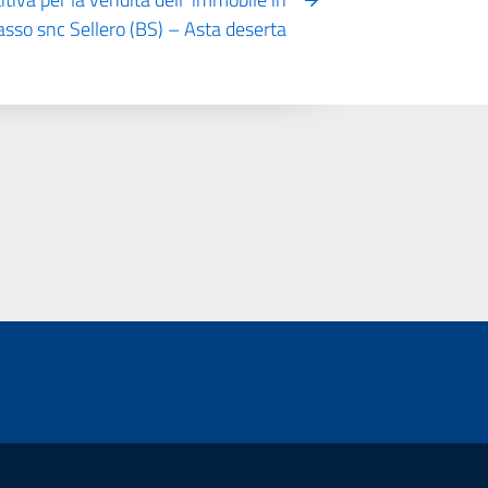
asso snc Sellero (BS) – Asta deserta