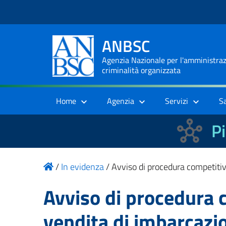
ANBSC
Agenzia Nazionale per l'amministrazi
criminalità organizzata
Home
Agenzia
Servizi
S
Pi
/
In evidenza
/
Avviso di procedura competiti
Avviso di procedura 
vendita di imbarcaz