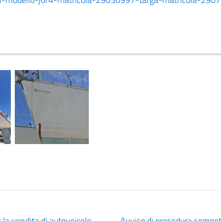
 la vendita di autoveicolo –
Avviso di procedura competi