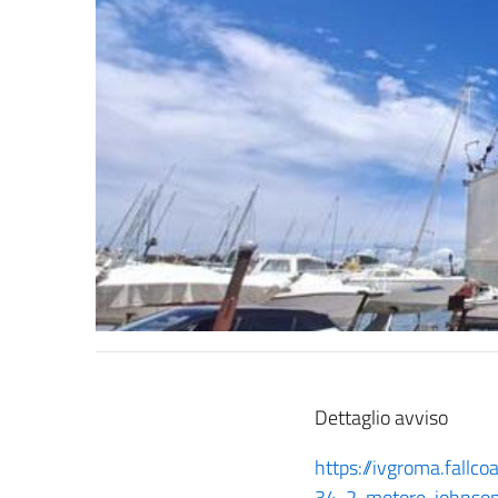
Dettaglio avviso
https://ivgroma.fall
34-2-motore-johnson