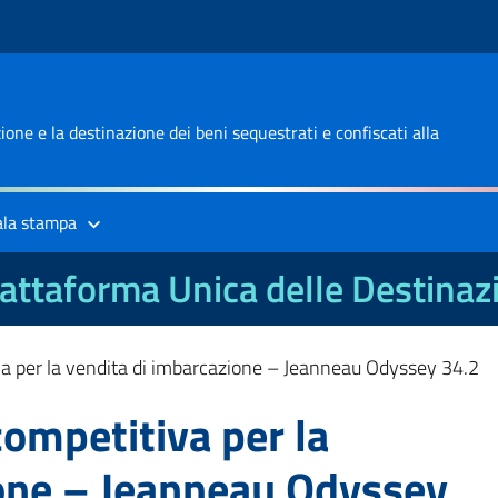
one e la destinazione dei beni sequestrati e confiscati alla
ala stampa
attaforma Unica delle Destinaz
va per la vendita di imbarcazione – Jeanneau Odyssey 34.2
competitiva per la
ione – Jeanneau Odyssey