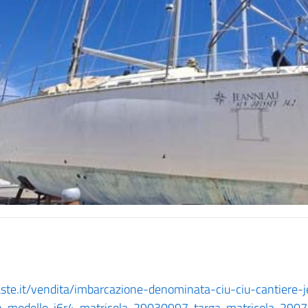
coaste.it/vendita/imbarcazione-denominata-ciu-ciu-cantiere
-modello-j6r4-matricola-29030997-targa-matricola-290