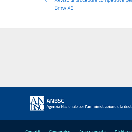
Bmw X6
ANBSC
Agenzia Nazionale per l'amministrazione e la desti
Contatti
Coopernico
Area riservata
Dichiaraz