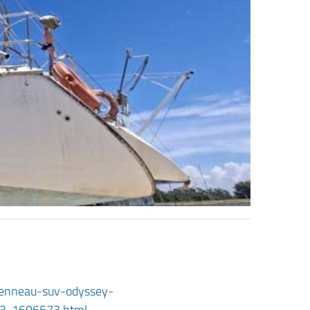
-jenneau-suv-odyssey-
73-1606573.html