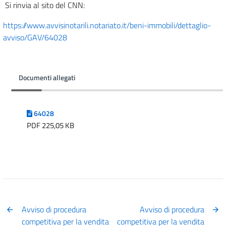
Si rinvia al sito del CNN:
https://www.avvisinotarili.notariato.it/beni-immobili/dettaglio-
avviso/GAV/64028
Documenti allegati
64028
PDF 225,05 KB
Avviso di procedura
Avviso di procedura
competitiva per la vendita
competitiva per la vendita