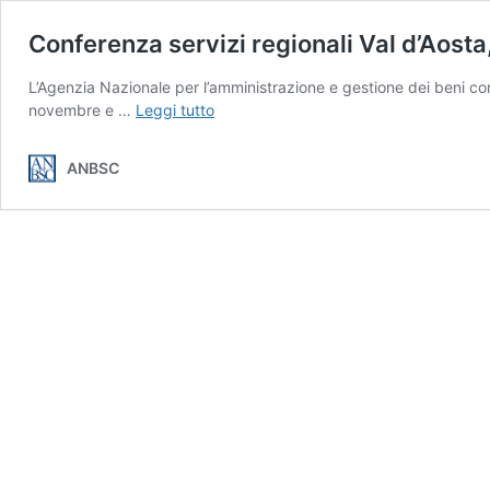
Conferenza servizi regionali Val d’Aos
L’Agenzia Nazionale per l’amministrazione e gestione dei beni conf
Conferenza
novembre e …
Leggi tutto
servizi
regionali
ANBSC
Val
d’Aosta,
Piemonte,
Marche
e
Sardegna