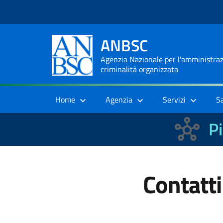
ANBSC
Agenzia Nazionale per l'amministrazi
criminalità organizzata
Home
Agenzia
Servizi
S
Pi
Contatti