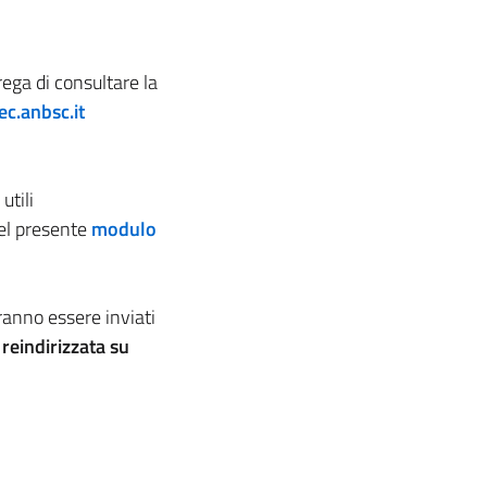
rega di consultare la
c.anbsc.it
utili
del presente
modulo
ranno essere inviati
eindirizzata su