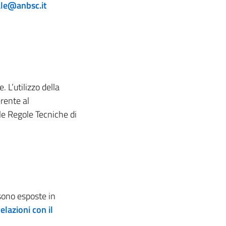
ale@anbsc.it
 L’utilizzo della
erente al
le Regole Tecniche di
 sono esposte in
lazioni con il