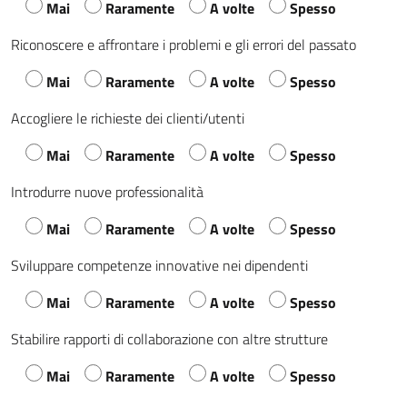
Mai
Raramente
A volte
Spesso
Riconoscere e affrontare i problemi e gli errori del passato
Mai
Raramente
A volte
Spesso
Accogliere le richieste dei clienti/utenti
Mai
Raramente
A volte
Spesso
Introdurre nuove professionalità
Mai
Raramente
A volte
Spesso
Sviluppare competenze innovative nei dipendenti
Mai
Raramente
A volte
Spesso
Stabilire rapporti di collaborazione con altre strutture
Mai
Raramente
A volte
Spesso