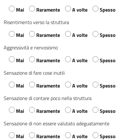
Mai
Raramente
A volte
Spesso
Risentimento verso la struttura
Mai
Raramente
A volte
Spesso
Aggressività e nervosismo
Mai
Raramente
A volte
Spesso
Sensazione di fare cose inutili
Mai
Raramente
A volte
Spesso
Sensazione di contare poco nella struttura
Mai
Raramente
A volte
Spesso
Sensazione di non essere valutato adeguatamente
Mai
Raramente
A volte
Spesso