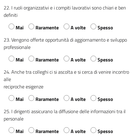
22. I ruoli organizzativi e i compiti lavorativi sono chiari e ben
definiti
Mai
Raramente
A volte
Spesso
23. Vengono offerte opportunità di aggiornamento e sviluppo
professionale
Mai
Raramente
A volte
Spesso
24. Anche tra colleghi ci si ascolta e si cerca di venire incontro
alle
reciproche esigenze
Mai
Raramente
A volte
Spesso
25. I dirigenti assicurano la diffusione delle informazioni tra il
personale
Mai
Raramente
A volte
Spesso