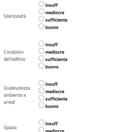
insuff
mediocre
Silenziosità
sufficiente
buono
insuff
Condizioni
mediocre
dell'edificio
sufficiente
buono
insuff
Gradevolezza
mediocre
ambiente e
sufficiente
arredi
buono
insuff
Spazio
mediocre