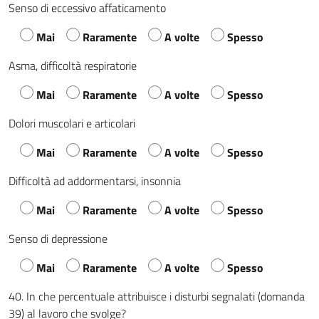
Senso di eccessivo affaticamento
Mai
Raramente
A volte
Spesso
Asma, difficoltà respiratorie
Mai
Raramente
A volte
Spesso
Dolori muscolari e articolari
Mai
Raramente
A volte
Spesso
Difficoltà ad addormentarsi, insonnia
Mai
Raramente
A volte
Spesso
Senso di depressione
Mai
Raramente
A volte
Spesso
40. In che percentuale attribuisce i disturbi segnalati (domanda
39) al lavoro che svolge?