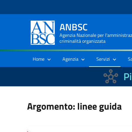
ANBSC
Agenzia Nazionale per l'amministrazi
criminalità organizzata
Home
Agenzia
Servizi
S
Pi
Argomento: linee guida