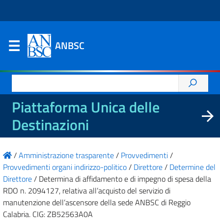
ANBSC
Ricerca
per:
Piattaforma Unica delle
Destinazioni
/
Amministrazione trasparente
/
Provvedimenti
/
Provvedimenti organi indirizzo-politico
/
Direttore
/
Determine del
Direttore
/
Determina di affidamento e di impegno di spesa della
RDO n. 2094127, relativa all’acquisto del servizio di
manutenzione dell’ascensore della sede ANBSC di Reggio
Calabria. CIG: ZB52563A0A