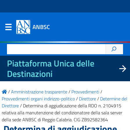
ANBSC
Ricerca
per:
Piattaforma Unica delle
Destinazioni
/
Amministrazione trasparente
/
Provvedimenti
/
Provvedimenti organi indirizzo-politico
/
Direttore
/
Determine del
Direttore
/
Determina di aggiudicazione della RDO n. 2104915
relativa alla manutenzione del condizionatore della sala server
della sede ANBSC di Reggio Calabria. CIG ZB92582364
Determina di aggiudicazione