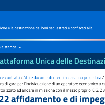
one e la destinazione dei beni sequestrati e confiscati alla
ala stampa
attaforma Unica delle Destinaz
 e contratti
/
Atti e documenti riferiti a ciascuna procedura
/
 di gara per l’individuazione di un operatore economico a cui a
 autorizzato ad andare in missione con il mezzo proprio. CIG
2 affidamento e di impegn