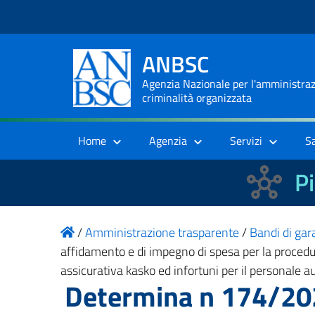
ANBSC
Agenzia Nazionale per l'amministrazi
criminalità organizzata
Home
Agenzia
Servizi
S
Pi
/
Amministrazione trasparente
/
Bandi di gara
affidamento e di impegno di spesa per la procedura
assicurativa kasko ed infortuni per il personale
Determina n 174/202