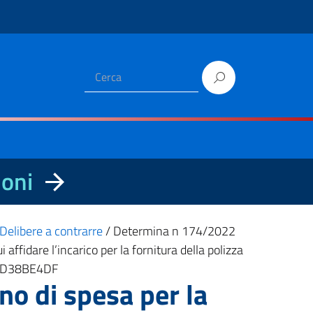
ioni
Delibere a contrarre
/
Determina n 174/2022
ffidare l’incarico per la fornitura della polizza
: Z3D38BE4DF
o di spesa per la