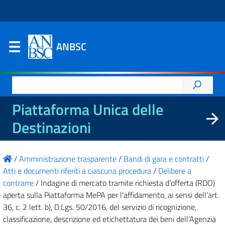
ANBSC
Ricerca
per:
Piattaforma Unica delle
Destinazioni
/
Amministrazione trasparente
/
Bandi di gara e contratti
/
Atti e documenti riferiti a ciascuna procedura
/
Delibere a
contrarre
/
Indagine di mercato tramite richiesta d’offerta (RDO)
aperta sulla Piattaforma MePA per l'affidamento, ai sensi dell’art.
36, c. 2 lett. b), D.Lgs. 50/2016, del servizio di ricognizione,
classificazione, descrizione ed etichettatura dei beni dell’Agenzia