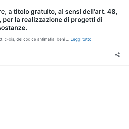
 a titolo gratuito, ai sensi dell’art. 48,
 per la realizzazione di progetti di
sostanze.
Istruttoria
ett. c-bis, del codice antimafia, beni …
Leggi tutto
pubblica
finalizzata
all’individuazione
di
enti
e
associazioni
cui
assegnare,
a
titolo
gratuito,
ai
sensi