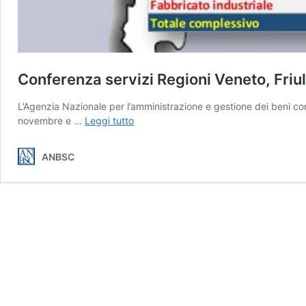
Conferenza servizi Regioni Veneto, Friu
L’Agenzia Nazionale per l’amministrazione e gestione dei beni conf
Conferenza
novembre e …
Leggi tutto
servizi
Regioni
ANBSC
Veneto,
Friuli
Venezia
Giulia
e
Toscana