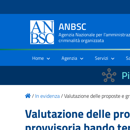
ANBSC
Agenzia Nazionale per l'amministrazi
criminalità organizzata
Home
Agenzia
Servizi
S
Pi
/
In evidenza
/
Valutazione delle proposte e g
Valutazione delle pr
provvisoria bando te