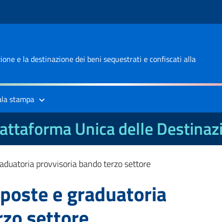
one e la destinazione dei beni sequestrati e confiscati alla
ala stampa
attaforma Unica delle Destinaz
raduatoria provvisoria bando terzo settore
oposte e graduatoria
rzo settore