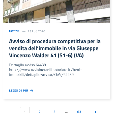
NOTIZIE
23 LUG 2026
Avviso di procedura competitiva per la
vendita dell’immobile in via Giuseppe
Vincenzo Walder 41 (S1-6) (VA)
Dettaglio avviso 64439
https://www.avvisinotarili.notariato.it/beni-
immobili/dettaglio-avviso/GAV/64439
LEGGI DI PIÙ
1
2
3
…
63