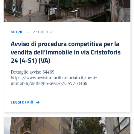
NOTIZIE
27 LUG 2026
Avviso di procedura competitiva per la
vendita dell’immobile in via Cristoforis
24 (4-S1) (VA)
Dettaglio avviso 64469
https://www.avvisinotarili.notariato.it/beni-
immobili/dettaglio-avviso/GAV/64469
LEGGI DI PIÙ