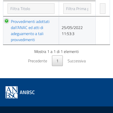
Titolo
Prima
Provvedimenti adottati
pubblicazione
dall’ANAC ed atti di
25/05/2022
adeguamento a tali
11:53:3
provvedimenti
Mostra 1 a 1 di 1 elementi
Precedente
1
Successiva
ANBSC