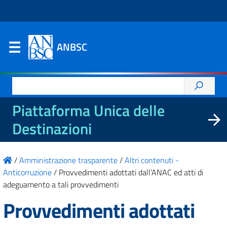
ANBSC
Ricerca
per:
Piattaforma Unica delle
Destinazioni
/
Amministrazione trasparente
/
Altri contenuti -
Anticorruzione
/
Provvedimenti adottati dall’ANAC ed atti di
adeguamento a tali provvedimenti
Provvedimenti adottati