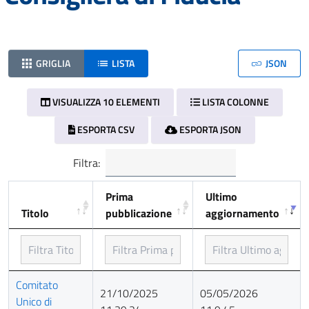
GRIGLIA
LISTA
JSON
VISUALIZZA 10 ELEMENTI
LISTA COLONNE
ESPORTA CSV
ESPORTA JSON
Filtra:
Prima
Ultimo
Titolo
pubblicazione
aggiornamento
Titolo
Prima
Ultimo
Comitato
21/10/2025
05/05/2026
pubblicazione
aggiornamento
Unico di