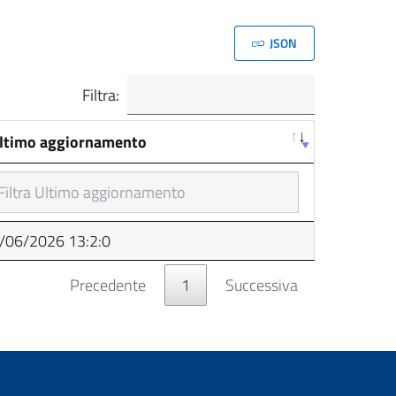
JSON
Filtra:
ltimo aggiornamento
ltimo aggiornamento
/06/2026 13:2:0
Precedente
1
Successiva