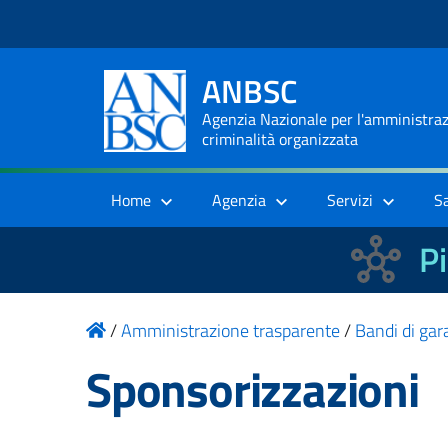
ANBSC
Agenzia Nazionale per l'amministrazi
criminalità organizzata
Home
Agenzia
Servizi
S
Pi
/
Amministrazione trasparente
/
Bandi di gara
Sponsorizzazioni