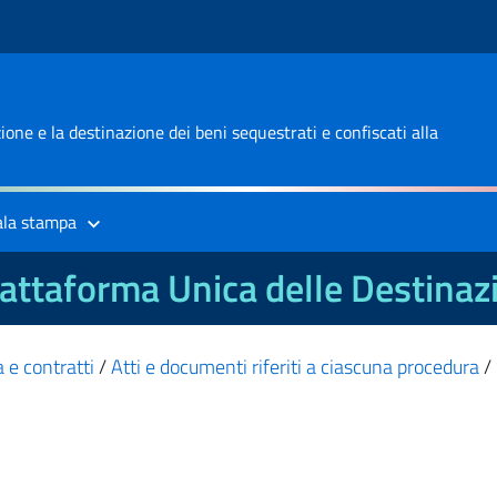
one e la destinazione dei beni sequestrati e confiscati alla
ala stampa
attaforma Unica delle Destinaz
 e contratti
/
Atti e documenti riferiti a ciascuna procedura
/