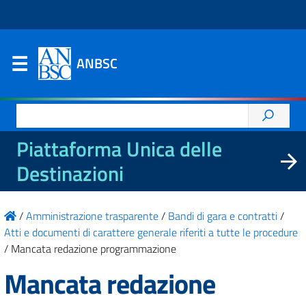
ANBSC
Ricerca
per:
Piattaforma Unica delle
Destinazioni
/
Amministrazione trasparente
/
Bandi di gara e contratti
/
Atti e documenti di carattere generale riferiti a tutte le procedure
/
Mancata redazione programmazione
Mancata redazione