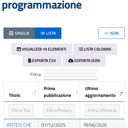
programmazione
GRIGLIA
LISTA
JSON
VISUALIZZA 10 ELEMENTI
LISTA COLONNE
ESPORTA CSV
ESPORTA JSON
Filtra:
Prima
Ultimo
Titolo
pubblicazione
aggiornamento
Titolo
Prima
Ultimo
IPOTESI CHE
01/12/2025
18/06/2026