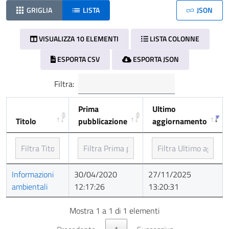
GRIGLIA
LISTA
JSON
VISUALIZZA 10 ELEMENTI
LISTA COLONNE
ESPORTA CSV
ESPORTA JSON
Filtra:
Prima
Ultimo
Titolo
pubblicazione
aggiornamento
Titolo
Prima
Ultimo
Informazioni
30/04/2020
27/11/2025
pubblicazione
aggiornamento
ambientali
12:17:26
13:20:31
Mostra 1 a 1 di 1 elementi