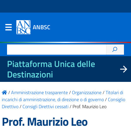
ANBSC
Ricerca
per:
Piattaforma Unica delle
Destinazioni
/
Amministrazione trasparente
/
Organizzazione
/
Titolari di
incarichi di amministrazione, di direzione o di governo
/
Consiglio
Direttivo
/
Consigli Direttivi cessati
/
Prof. Maurizio Leo
Prof. Maurizio Leo