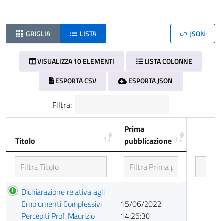
GRIGLIA
LISTA
JSON
VISUALIZZA 10 ELEMENTI
LISTA COLONNE
ESPORTA CSV
ESPORTA JSON
Filtra:
Prima
Titolo
pubblicazione
Titolo
Prima
Dichiarazione relativa agli
pubblicazione
Emolumenti Complessivi
15/06/2022
Percepiti Prof. Maurizio
14:25:30