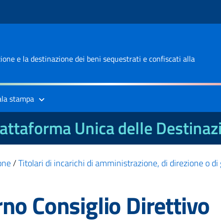
one e la destinazione dei beni sequestrati e confiscati alla
ala stampa
attaforma Unica delle Destinaz
one
/
Titolari di incarichi di amministrazione, di direzione o d
no Consiglio Direttivo