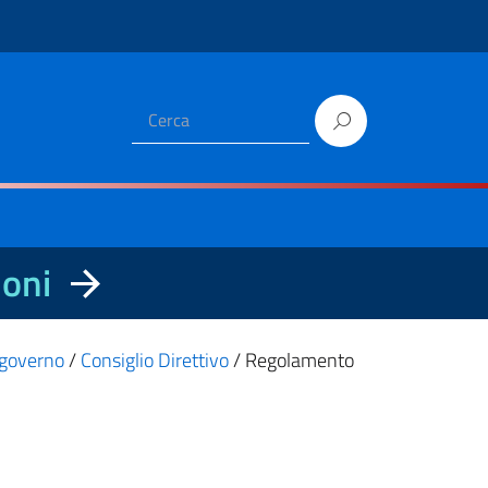
ioni
i governo
/
Consiglio Direttivo
/
Regolamento