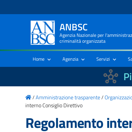
ANBSC
Agenzia Nazionale per l'amministrazi
criminalità organizzata
Home
Agenzia
Servizi
S
Pi
/
Amministrazione trasparente
/
Organizzazi
interno Consiglio Direttivo
Regolamento inter