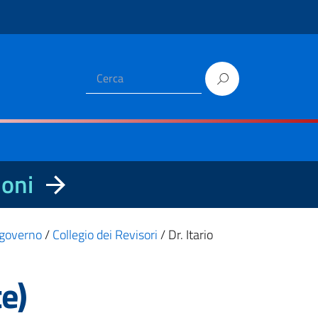
ioni
i governo
/
Collegio dei Revisori
/
Dr. Itario
e)