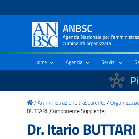
ANBSC
Agenzia Nazionale per l'amministrazi
criminalità organizzata
Home
Agenzia
Servizi
S
Pi
/
Amministrazione trasparente
/
Organizzazi
BUTTARI (Componente Supplente)
Dr. Itario BUTTAR