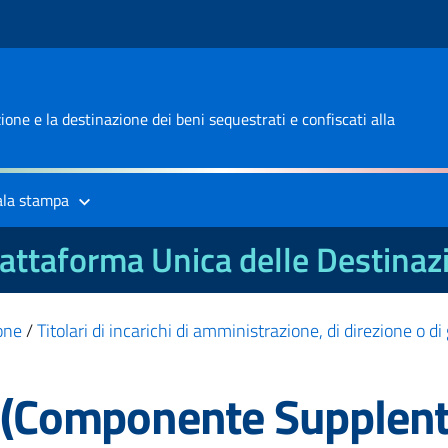
one e la destinazione dei beni sequestrati e confiscati alla
ala stampa
attaforma Unica delle Destinaz
one
/
Titolari di incarichi di amministrazione, di direzione o d
I (Componente Supplent