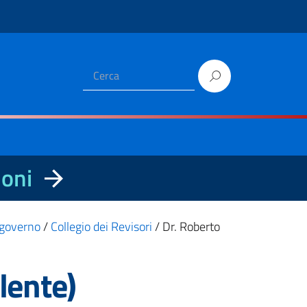
ioni
i governo
/
Collegio dei Revisori
/
Dr. Roberto
lente)