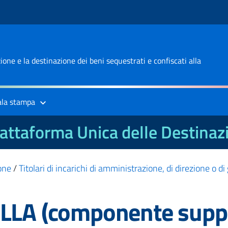
one e la destinazione dei beni sequestrati e confiscati alla
ala stampa
attaforma Unica delle Destinaz
one
/
Titolari di incarichi di amministrazione, di direzione o d
ELLA (componente supp