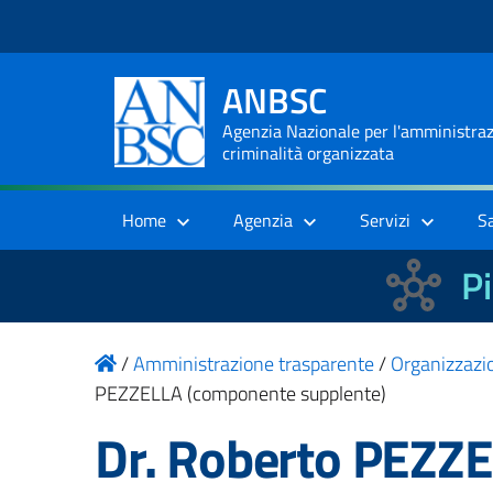
ANBSC
Agenzia Nazionale per l'amministrazi
criminalità organizzata
Home
Agenzia
Servizi
S
Pi
/
Amministrazione trasparente
/
Organizzazi
PEZZELLA (componente supplente)
Dr. Roberto PEZZ