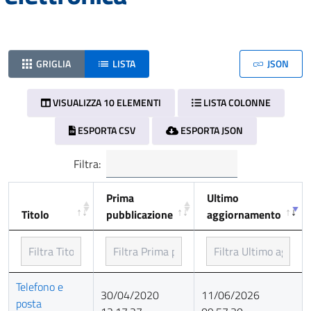
GRIGLIA
LISTA
JSON
VISUALIZZA 10 ELEMENTI
LISTA COLONNE
ESPORTA CSV
ESPORTA JSON
Filtra:
Prima
Ultimo
Titolo
pubblicazione
aggiornamento
Titolo
Prima
Ultimo
Telefono e
30/04/2020
11/06/2026
pubblicazione
aggiornamento
posta