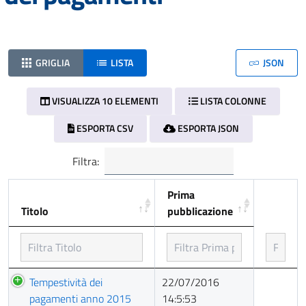
GRIGLIA
LISTA
JSON
VISUALIZZA 10 ELEMENTI
LISTA COLONNE
ESPORTA CSV
ESPORTA JSON
Filtra:
Prima
Titolo
pubblicazione
Titolo
Prima
Tempestività dei
22/07/2016
pubblicazione
pagamenti anno 2015
14:5:53