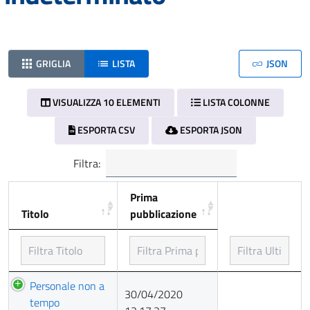
GRIGLIA
LISTA
JSON
VISUALIZZA 10 ELEMENTI
LISTA COLONNE
ESPORTA CSV
ESPORTA JSON
Filtra:
Prima
Titolo
pubblicazione
Titolo
Prima
Personale non a
30/04/2020
pubblicazione
tempo