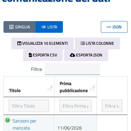
GRIGLIA
LISTA
JSON
VISUALIZZA 10 ELEMENTI
LISTA COLONNE
ESPORTA CSV
ESPORTA JSON
Filtra:
Prima
Titolo
pubblicazione
Titolo
Prima
Sanzioni per
pubblicazione
mancata
11/06/2026