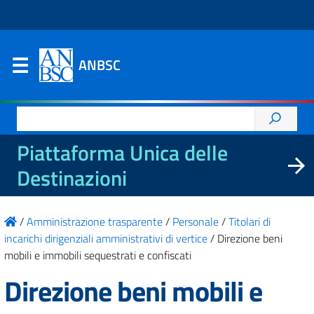
ANBSC
Ricerca
per:
Piattaforma Unica delle
Destinazioni
/
Amministrazione trasparente
/
Personale
/
Titolari di
incarichi dirigenziali amministrativi di vertice
/
Direzione beni
mobili e immobili sequestrati e confiscati
Direzione beni mobili e