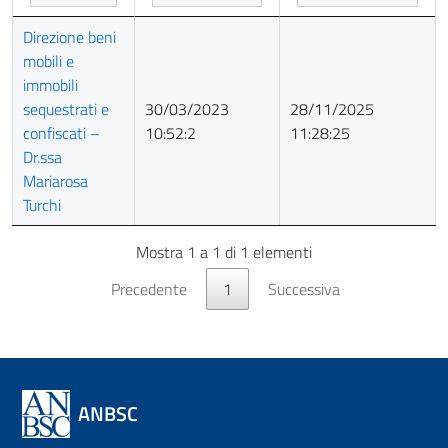
Titolo
Prima
Ultimo
Direzione beni
pubblicazione
aggiornamento
mobili e
immobili
sequestrati e
30/03/2023
28/11/2025
confiscati –
10:52:2
11:28:25
Dr.ssa
Mariarosa
Turchi
Mostra 1 a 1 di 1 elementi
Precedente
1
Successiva
ANBSC