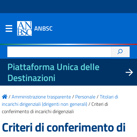
ANBSC
Ricerca
per:
Piattaforma Unica delle
Destinazioni
/
Amministrazione trasparente
/
Personale
/
Titolari di
incarichi dirigenziali (dirigenti non generali)
/
Criteri di
conferimento di incarichi dirigenziali
Criteri di conferimento di