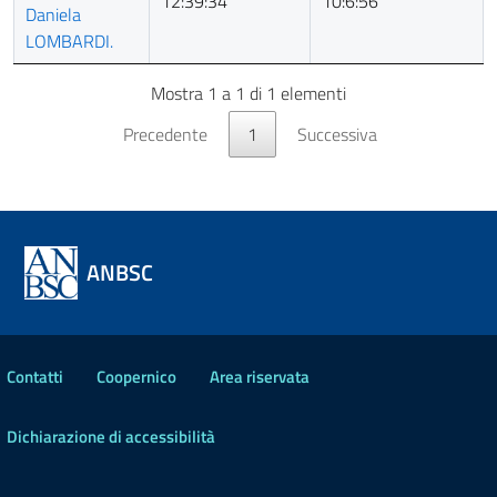
12:39:34
10:6:56
Daniela
LOMBARDI.
Mostra 1 a 1 di 1 elementi
Precedente
1
Successiva
ANBSC
Contatti
Coopernico
Area riservata
Dichiarazione di accessibilità