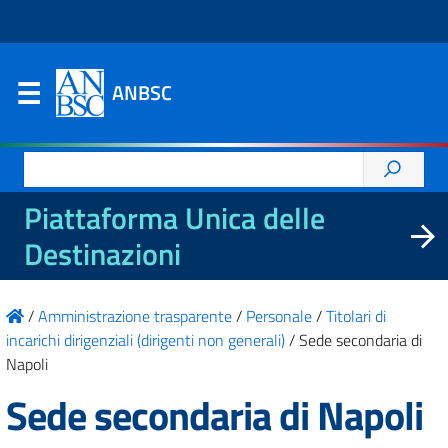
ANBSC
Ricerca
per:
Piattaforma Unica delle
Destinazioni
/
Amministrazione trasparente
/
Personale
/
Titolari di
incarichi dirigenziali (dirigenti non generali)
/
Sede secondaria di
Napoli
Sede secondaria di Napoli