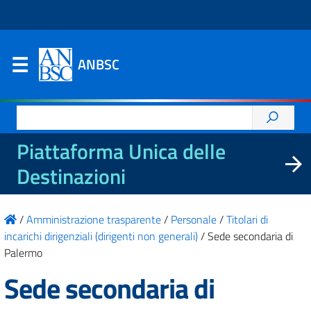
ANBSC
Ricerca
per:
Piattaforma Unica delle
Destinazioni
/
Amministrazione trasparente
/
Personale
/
Titolari di
incarichi dirigenziali (dirigenti non generali)
/
Sede secondaria di
Palermo
Sede secondaria di