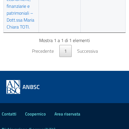
finanziarie e
patrimoniali –
Dott.ssa Maria
Chiara TOTI.
Mostra 1 a 1 di 1 elementi
Precedente
1
Successiva
ANBSC
Contatti
Coopernico
Area riservata