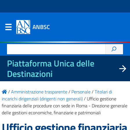
ANBSC
Ricerca
per:
Piattaforma Unica delle
Destinazioni
/
Amministrazione trasparente
/
Personale
/
Titolari di
incarichi dirigenziali (dirigenti non generali)
/
Ufficio gestione
finanziaria delle procedure con sede in Roma - Direzione generale
delle gestioni economiche, finanziarie e patrimoniali
Ufficio gestione finanziaria