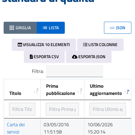
GRIGLIA
LISTA
JSON
VISUALIZZA 10 ELEMENTI
LISTA COLONNE
ESPORTA CSV
ESPORTA JSON
Filtra:
Prima
Ultimo
Titolo
pubblicazione
aggiornamento
Titolo
Prima
Ultimo
Carta dei
03/05/2016
10/06/2026
pubblicazione
aggiornamento
servizi
11:51:58
15:20:14