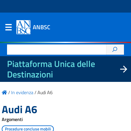
ANBSC
Ricerca
per:
Piattaforma Unica delle
Destinazioni
/
In evidenza
/
Audi A6
Audi A6
Argomenti
Procedure concluse mobili