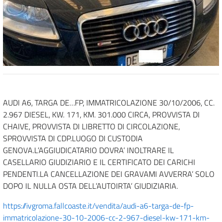
AUDI A6, TARGA DE…FP, IMMATRICOLAZIONE 30/10/2006, CC.
2.967 DIESEL, KW. 171, KM. 301.000 CIRCA, PROVVISTA DI
CHAIVE, PROVVISTA DI LIBRETTO DI CIRCOLAZIONE,
SPROVVISTA DI CDP.LUOGO DI CUSTODIA
GENOVA.L’AGGIUDICATARIO DOVRA’ INOLTRARE IL
CASELLARIO GIUDIZIARIO E IL CERTIFICATO DEI CARICHI
PENDENTI.LA CANCELLAZIONE DEI GRAVAMI AVVERRA’ SOLO
DOPO IL NULLA OSTA DELL’AUTOIRTA’ GIUDIZIARIA.
https://ivgroma.fallcoaste.it/vendita/audi-a6-targa-de-fp-
immatricolazione-30-10-2006-cc-2-967-diesel-kw-171-km-