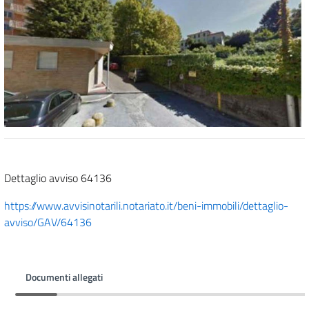
Dettaglio avviso 64136
https://www.avvisinotarili.notariato.it/beni-immobili/dettaglio-
avviso/GAV/64136
Documenti allegati