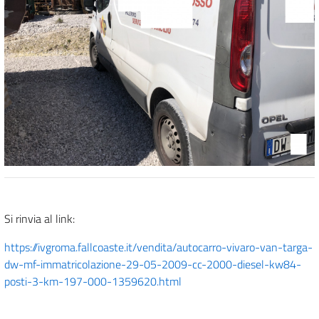
Si rinvia al link:
https://ivgroma.fallcoaste.it/vendita/autocarro-vivaro-van-targa-
dw-mf-immatricolazione-29-05-2009-cc-2000-diesel-kw84-
posti-3-km-197-000-1359620.html