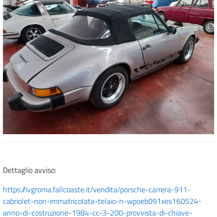
Dettaglio avviso:
https://ivgroma.fallcoaste.it/vendita/porsche-carrera-911-
cabriolet-non-immatricolata-telaio-n-wpoeb091xes160524-
anno-di-costruzione-1984-cc-3-200-provvista-di-chiave-