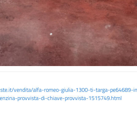
oaste.it/vendita/alfa-romeo-giulia-1300-ti-targa-pe64689-
nzina-provvista-di-chiave-provvista-1515749.html