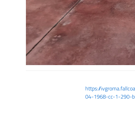
https://ivgroma.fallc
04-1968-cc-1-290-be