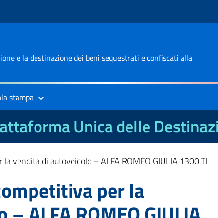
one e la destinazione dei beni sequestrati e confiscati alla
ala stampa
attaforma Unica delle Destinaz
er la vendita di autoveicolo – ALFA ROMEO GIULIA 1300 TI
competitiva per la
olo – ALFA ROMEO GIULIA