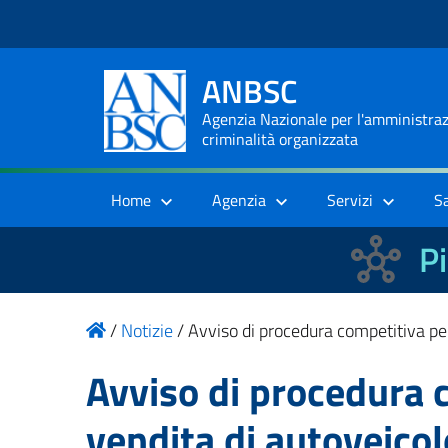
ANBSC
Agenzia Nazionale per l'amministrazi
criminalità organizzata
Home
Agenzia
Servizi
S
Pi
/
Notizie
/
Avviso di procedura competitiva p
Avviso di procedura 
vendita di autoveic