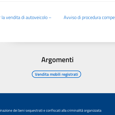
 la vendita di autoveicolo –
Avviso di procedura competi
Argomenti
Vendita mobili registrati
nazione dei beni sequestrati e confiscati alla criminalità organizzata