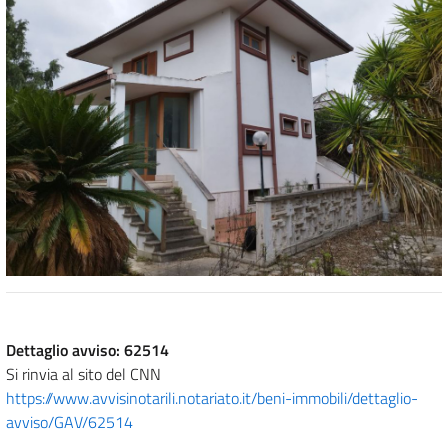
Dettaglio avviso: 62514
Si rinvia al sito del CNN
https://www.avvisinotarili.notariato.it/beni-immobili/dettaglio-
avviso/GAV/62514