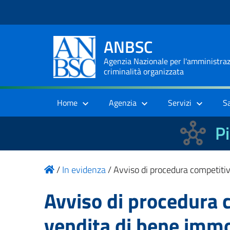
ANBSC
Agenzia Nazionale per l'amministrazi
criminalità organizzata
Home
Agenzia
Servizi
S
Pi
/
In evidenza
/
Avviso di procedura competitiv
Avviso di procedura 
vendita di bene immo