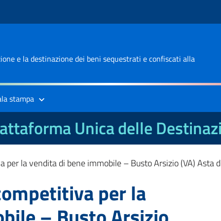
one e la destinazione dei beni sequestrati e confiscati alla
ala stampa
attaforma Unica delle Destinaz
a per la vendita di bene immobile – Busto Arsizio (VA) Asta 
competitiva per la
bile – Busto Arsizio