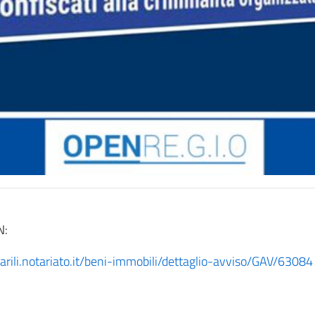
N:
arili.notariato.it/beni-immobili/dettaglio-avviso/GAV/63084