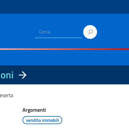
ioni
deserta
Argomenti
vendita immobili